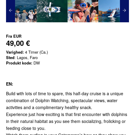
Fra
EUR
49,00 €
Varighed:
4 Timer (Ca.)
Sted
: Lagos, Faro
Produkt kode:
DW
EN:
Build with lots of time to spare, this half-day cruise is a unique
combination of Dolphin Watching, spectacular views, water
activities and a complimentary healthy snack.
Experience just how exciting is that first encounter with dolphins
in their natural habitat as you see them socializing, frolicking or
feeding close to you.
Watch them surfing in your Catamaran’s bow as they show you