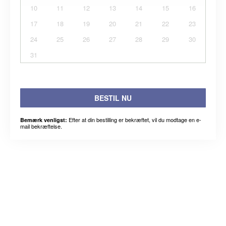
10
11
12
13
14
15
16
17
18
19
20
21
22
23
24
25
26
27
28
29
30
31
BESTIL NU
Efter at din bestilling er bekræftet, vil du modtage en e-
Bemærk venligst:
mail bekræftelse.