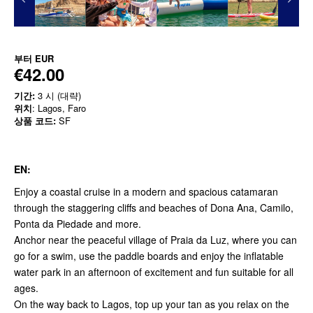
부터
EUR
€42.00
기간:
3 시 (대략)
위치
: Lagos, Faro
상품 코드:
SF
EN:
Enjoy a coastal cruise in a modern and spacious catamaran
through the staggering cliffs and beaches of Dona Ana, Camilo,
Ponta da Piedade and more.
Anchor near the peaceful village of Praia da Luz, where you can
go for a swim, use the paddle boards and enjoy the inflatable
water park in an afternoon of excitement and fun suitable for all
ages.
On the way back to Lagos, top up your tan as you relax on the