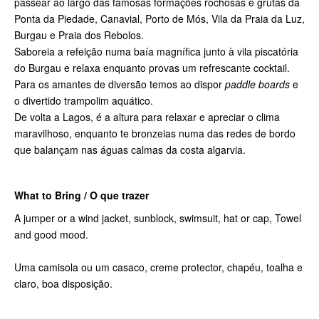
passear ao largo das famosas formações rochosas e grutas da
Ponta da Piedade, Canavial, Porto de Mós, Vila da Praia da Luz,
Burgau e Praia dos Rebolos.
Saboreia a refeição numa baía magnífica junto à vila piscatória
do Burgau e relaxa enquanto provas um refrescante cocktail.
Para os amantes de diversão temos ao dispor
paddle boards
e
o divertido trampolim aquático.
De volta a Lagos, é a altura para relaxar e apreciar o clima
maravilhoso, enquanto te bronzeias numa das redes de bordo
que balançam nas águas calmas da costa algarvia.
What to Bring / O que trazer
A jumper or a wind jacket, sunblock, swimsuit, hat or cap, Towel
and good mood.
Uma camisola ou um casaco, creme protector, chapéu, toalha e
claro, boa disposição.